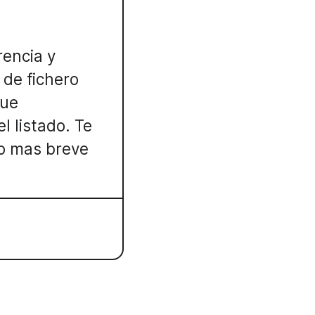
rencia y
 de fichero
que
l listado. Te
o mas breve