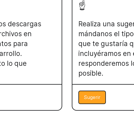
☝️
os descargas
Realiza una suge
rchivos en
mándanos el tipo
atos para
que te gustaría 
rrollo.
incluyéramos en e
to lo que
responderemos l
posible.
Sugerir