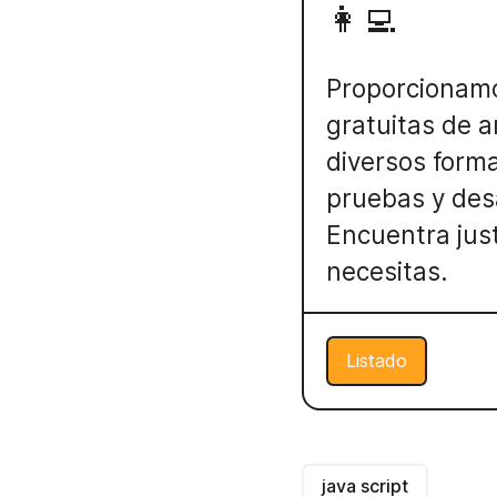
👩‍💻
Proporcionam
gratuitas de a
diversos form
pruebas y desa
Encuentra jus
necesitas.
Listado
java script