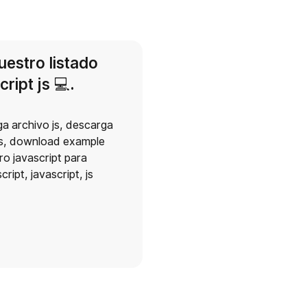
uestro listado
ript js 💻​.
a archivo js
,
descarga
s
,
download example
ro javascript para
script
,
javascript
,
js