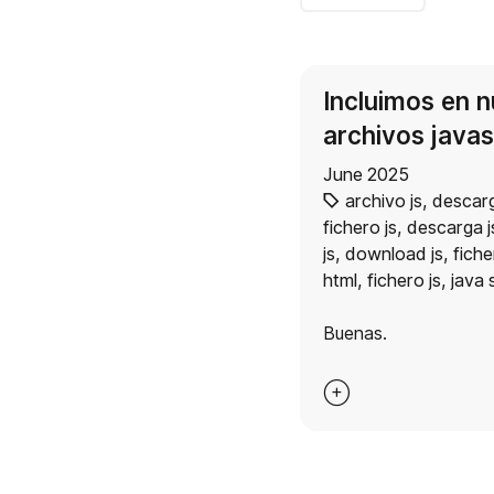
Incluimos en n
archivos javasc
June 2025
archivo js
,
descarg
fichero js
,
descarga j
js
,
download js
,
fiche
html
,
fichero js
,
java 
Buenas.
