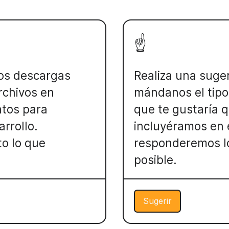
☝️
os descargas
Realiza una suge
rchivos en
mándanos el tipo
atos para
que te gustaría 
rrollo.
incluyéramos en e
to lo que
responderemos l
posible.
Sugerir