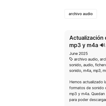
archivo audio
Actualización 
mp3 y m4a ​​🔊​
June 2025
archivo audio
,
arc
sonido
,
audio
,
ficher
sonido
,
m4a
,
mp3
,
m
Hemos actualizado la
formatos de sonido o
mp3 y m4a. Quedan p
para poder descargar