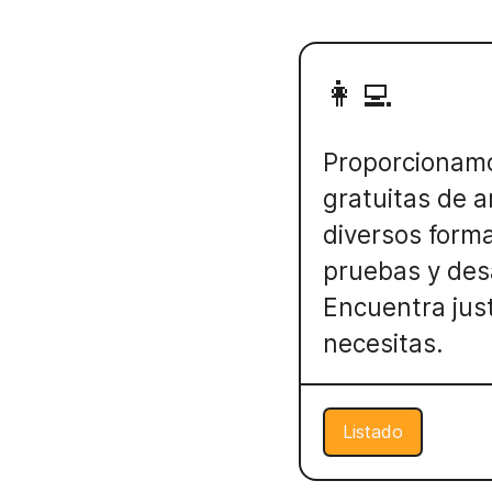
👩‍💻
Proporcionam
gratuitas de a
diversos form
pruebas y desa
Encuentra jus
necesitas.
Listado