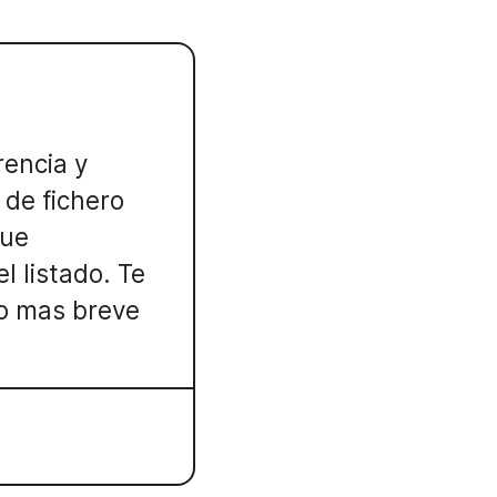
rencia y
 de fichero
que
l listado. Te
o mas breve