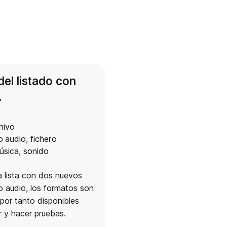
del listado con
.
hivo
o audio
,
fichero
úsica
,
sonido
 lista con dos nuevos
 audio, los formatos son
or tanto disponibles
 y hacer pruebas.